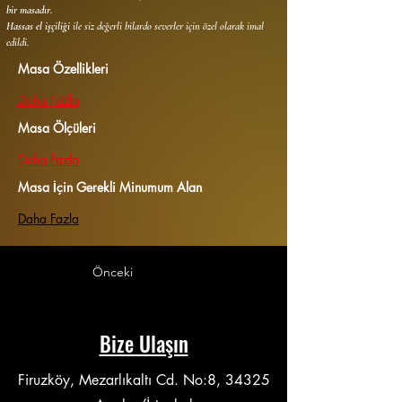
bir masadır. 
Hassas el işçiliği
 ile siz değerli bilardo severler için özel olarak imal 
edildi.
Masa Özellikleri
Daha Fazla
Masa Ölçüleri
Daha Fazla
Masa İçin Gerekli Minumum Alan
Daha Fazla
Önceki
Bize Ulaşın
Firuzköy, Mezarlıkaltı Cd. No:8, 34325