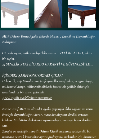
MDF Deluxe Torna Ayaklı Bilardo Masası , Estetik ve Dayanıklılığın 
Buluşması
Güvenle oyna, mükemmeliyetlikle kazan... ZEKİ BİLARDO, zekice 
bir seçim.
45 SENELİK ZEKİ BİLARDO GARANTİ VE GÜVENCESİYLE....
İÇİNDEKİ ŞAMPİYONU ORTAYA ÇIKAR!
Deluxe Üç Top Masalarımız 
profesyoneller tarafından, zengin ahşap, 
mükemmel denge, milimetrik dikkatle hassas bir şekilde sizler için 
tasarlandı ve bir araya getirildi. 
4 ve 6 ayaklı modellerimiz mevcuttur.
Birinci sınıf MDF ve altı adet ayaklı yapısıyla daha sağlam ve uzun 
ömrüyle dayanıklılığını korur, masa kondisyonu derdini ortadan 
kaldırır. Siz bütün dikkatinizi oyuna adayın, masaya hasar derdine 
son.
Zarafet ve sadeliğin temsili Deluxe Klasik masamız evinize elit bir 
manzara ve renk katacaktır ayrıca profesyonel mekanlar için kusursuz 