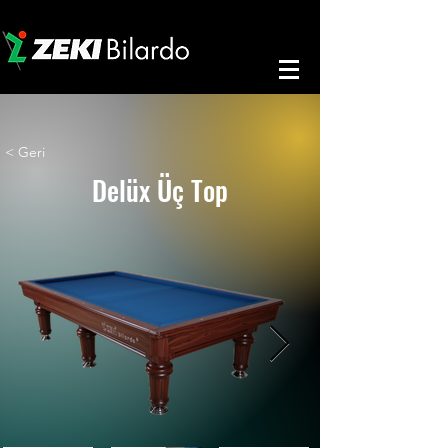
< Geri
Delüx Üç Top