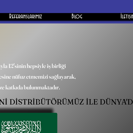
Referanslarımız
Blog
İletiş
 12'sinin hepsiyle iş birliği
sine nüfuz etmemizi sağlayarak,
ize katkıda bulunmaktadır.