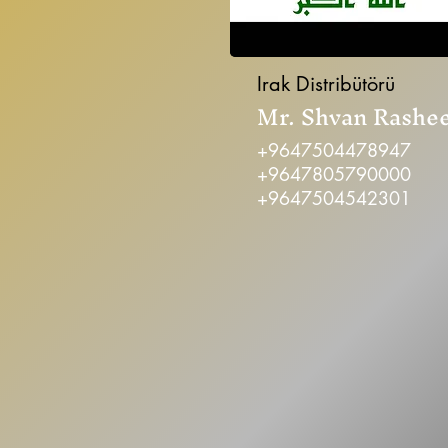
Irak Distribütörü
Mr. Shvan Rashe
+9647504478947
+9647805790000
+9647504542301