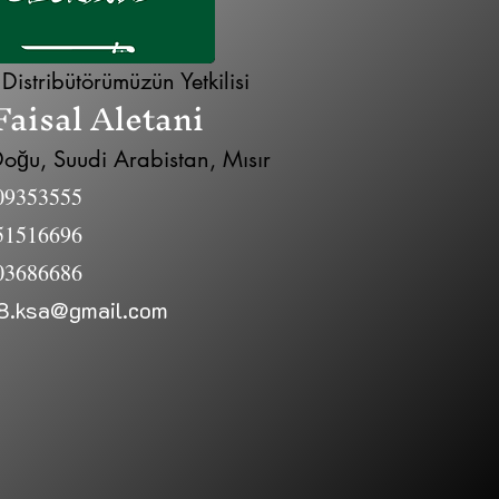
 Distribütörümüzün Yetkilisi
Faisal Aletani
oğu, Suudi Arabistan, Mısır
09353555
51516696
03686686‬
8.ksa@gmail.com