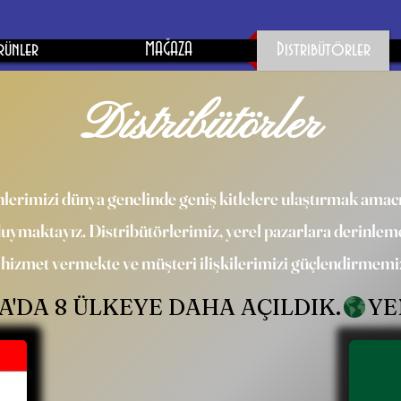
rünler
MAĞAZA
Distribütörler
Distribütörler
erimizi dünya genelinde geniş kitlelere ulaştırmak amacıyla
maktayız. Distribütörlerimiz, yerel pazarlara derinleme
n hizmet vermekte ve müşteri ilişkilerimizi güçlendirmem
'DA 8 ÜLKEYE DAHA AÇILDIK.