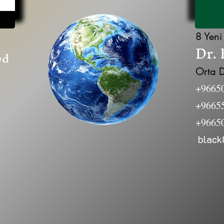
8 Yeni
Dr. 
ed
Orta D
+9665
+9665
‭+9665
black