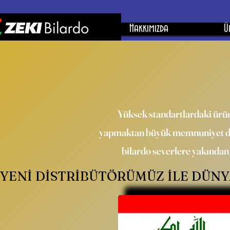
Hakkımızda
Ü
Yüksek standartlardaki ürünl
yapmaktan büyük memnuniyet duy
bilardo severlere yakında
YENI DISTRIBÜTÖRÜMÜZ ILE DÜNYA