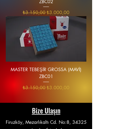
ZBC02
Normal Fiyat
İndirimli Fiyat
₺3.150,00
₺3.000,00
MASTER TEBEŞİR GROSSA (MAVİ)
ZBC01
Normal Fiyat
İndirimli Fiyat
₺3.150,00
₺3.000,00
Bize Ulaşın
Firuzköy, Mezarlıkaltı Cd. No:8, 34325