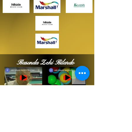
Basında Zeki Bilardo
Bize Ulaşın
Firuzköy, Mezarlıkaltı Cd. No:8, 34325
Avcılar/İstanbul